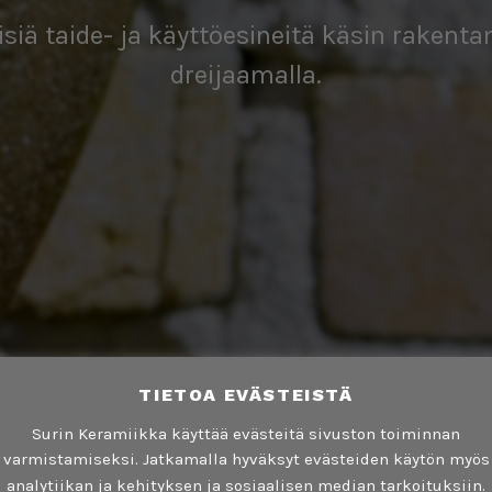
lisiä taide- ja käyttöesineitä käsin rakenta
dreijaamalla.
TIETOA EVÄSTEISTÄ
Surin Keramiikka käyttää evästeitä sivuston toiminnan
varmistamiseksi. Jatkamalla hyväksyt evästeiden käytön myös
analytiikan ja kehityksen ja sosiaalisen median tarkoituksiin.