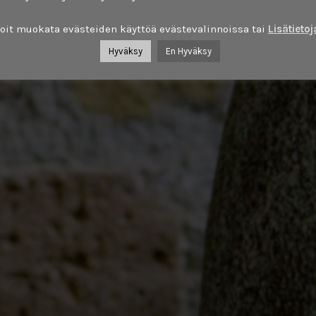
oit muokata evästeiden käyttöä evästevalinnoissa tai
Lisätietoj
Hyväksy
En Hyväksy